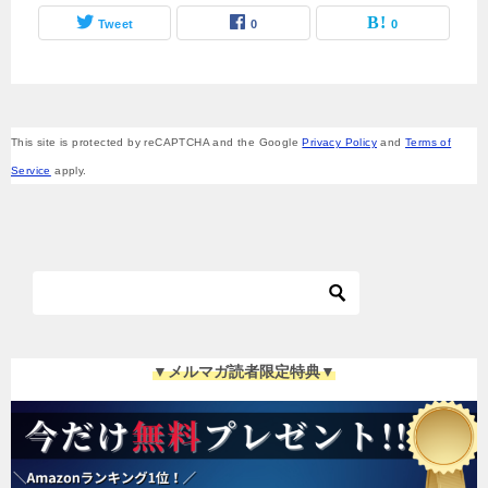
Tweet
0
0
This site is protected by reCAPTCHA and the Google
Privacy Policy
and
Terms of
Service
apply.
▼メルマガ読者限定特典▼