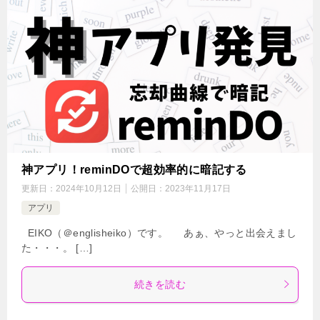
神アプリ！reminDOで超効率的に暗記する
更新日：
2024年10月12日
公開日：
2023年11月17日
アプリ
EIKO（＠englisheiko）です。 あぁ、やっと出会えまし
た・・・。 […]
続きを読む